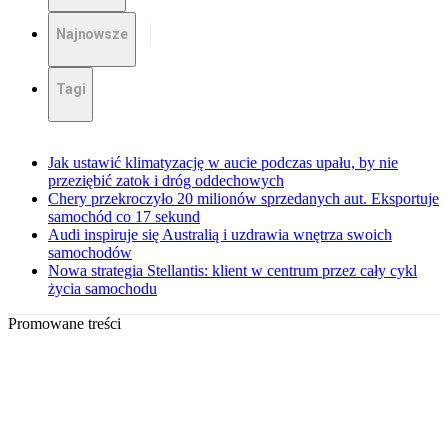
Najnowsze
Tagi
Jak ustawić klimatyzację w aucie podczas upału, by nie
przeziębić zatok i dróg oddechowych
Chery przekroczyło 20 milionów sprzedanych aut. Eksportuje
samochód co 17 sekund
Audi inspiruje się Australią i uzdrawia wnętrza swoich
samochodów
Nowa strategia Stellantis: klient w centrum przez cały cykl
życia samochodu
Promowane treści