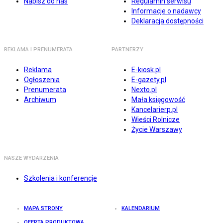
Napisz do nas
Regulamin serwisu
Informacje o nadawcy
Deklaracja dostępności
REKLAMA I PRENUMERATA
PARTNERZY
Reklama
E-kiosk.pl
Ogłoszenia
E-gazety.pl
Prenumerata
Nexto.pl
Archiwum
Mała księgowość
Kancelarierp.pl
Wieści Rolnicze
Życie Warszawy
NASZE WYDARZENIA
Szkolenia i konferencje
MAPA STRONY
KALENDARIUM
OFERTA PRODUKTOWA