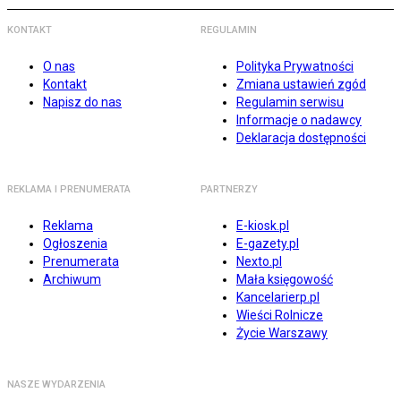
KONTAKT
REGULAMIN
O nas
Polityka Prywatności
Kontakt
Zmiana ustawień zgód
Napisz do nas
Regulamin serwisu
Informacje o nadawcy
Deklaracja dostępności
REKLAMA I PRENUMERATA
PARTNERZY
Reklama
E-kiosk.pl
Ogłoszenia
E-gazety.pl
Prenumerata
Nexto.pl
Archiwum
Mała księgowość
Kancelarierp.pl
Wieści Rolnicze
Życie Warszawy
NASZE WYDARZENIA