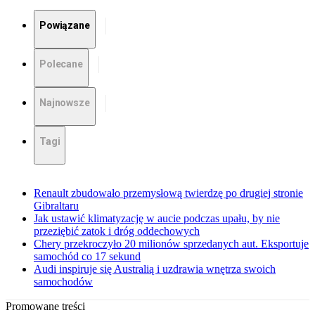
Powiązane
Polecane
Najnowsze
Tagi
Renault zbudowało przemysłową twierdzę po drugiej stronie
Gibraltaru
Jak ustawić klimatyzację w aucie podczas upału, by nie
przeziębić zatok i dróg oddechowych
Chery przekroczyło 20 milionów sprzedanych aut. Eksportuje
samochód co 17 sekund
Audi inspiruje się Australią i uzdrawia wnętrza swoich
samochodów
Promowane treści