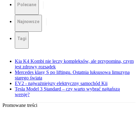
Polecane
Najnowsze
Tagi
Kia K4 Kombi nie leczy kompleksów, ale przypomina, czym
jest zdrowy rozsądek
Mercedes klasy S po liftingu. Ostatnia luksusowa limuzyna
starego świata
EV2 - najważniejszy elektryczny samochód Kii
Tesla Model 3 Standard – czy warto wybrać najtańszą
wersję?
Promowane treści