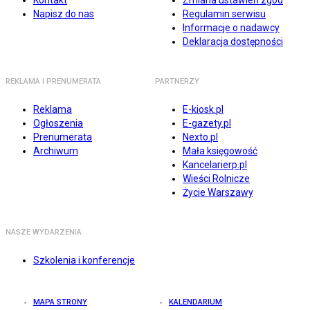
Kontakt
Zmiana ustawień zgód
Napisz do nas
Regulamin serwisu
Informacje o nadawcy
Deklaracja dostępności
REKLAMA I PRENUMERATA
PARTNERZY
Reklama
E-kiosk.pl
Ogłoszenia
E-gazety.pl
Prenumerata
Nexto.pl
Archiwum
Mała księgowość
Kancelarierp.pl
Wieści Rolnicze
Życie Warszawy
NASZE WYDARZENIA
Szkolenia i konferencje
MAPA STRONY
KALENDARIUM