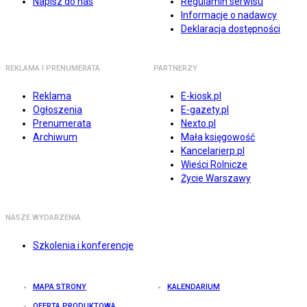
Napisz do nas
Regulamin serwisu
Informacje o nadawcy
Deklaracja dostępności
REKLAMA I PRENUMERATA
PARTNERZY
Reklama
E-kiosk.pl
Ogłoszenia
E-gazety.pl
Prenumerata
Nexto.pl
Archiwum
Mała księgowość
Kancelarierp.pl
Wieści Rolnicze
Życie Warszawy
NASZE WYDARZENIA
Szkolenia i konferencje
MAPA STRONY
KALENDARIUM
OFERTA PRODUKTOWA