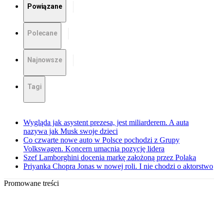
Powiązane
Polecane
Najnowsze
Tagi
Wygląda jak asystent prezesa, jest miliarderem. A auta
nazywa jak Musk swoje dzieci
Co czwarte nowe auto w Polsce pochodzi z Grupy
Volkswagen. Koncern umacnia pozycję lidera
Szef Lamborghini docenia markę założoną przez Polaka
Priyanka Chopra Jonas w nowej roli. I nie chodzi o aktorstwo
Promowane treści