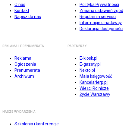
O nas
Polityka Prywatności
Kontakt
Zmiana ustawień zgód
Napisz do nas
Regulamin serwisu
Informacje o nadawcy
Deklaracja dostępności
REKLAMA I PRENUMERATA
PARTNERZY
Reklama
E-kiosk.pl
Ogłoszenia
E-gazety.pl
Prenumerata
Nexto.pl
Archiwum
Mała księgowość
Kancelarierp.pl
Wieści Rolnicze
Życie Warszawy
NASZE WYDARZENIA
Szkolenia i konferencje