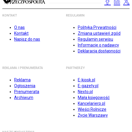
KONTAKT
REGULAMIN
O nas
Polityka Prywatności
Kontakt
Zmiana ustawień zgód
Napisz do nas
Regulamin serwisu
Informacje o nadawcy
Deklaracja dostępności
REKLAMA I PRENUMERATA
PARTNERZY
Reklama
E-kiosk.pl
Ogłoszenia
E-gazety.pl
Prenumerata
Nexto.pl
Archiwum
Mała księgowość
Kancelarierp.pl
Wieści Rolnicze
Życie Warszawy