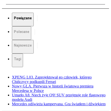
Powiązane
Polecane
Najnowsze
Tagi
XPENG L03. Zaprojektował go człowiek, którego
Chińczycy podkupili Ferrari
Nowy GLA. Pierwsza w historii światowa premiera
Mercedesa w Polsce
Umarło A8. Niech żyje Q9! SUV przejmuje rolę flagowego
modelu Audi
Mercedes odświeża kampervana. Gra światłem i dźwiękiem