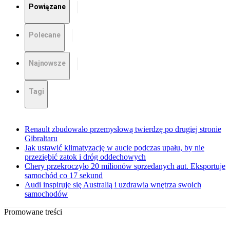
Powiązane
Polecane
Najnowsze
Tagi
Renault zbudowało przemysłową twierdzę po drugiej stronie
Gibraltaru
Jak ustawić klimatyzację w aucie podczas upału, by nie
przeziębić zatok i dróg oddechowych
Chery przekroczyło 20 milionów sprzedanych aut. Eksportuje
samochód co 17 sekund
Audi inspiruje się Australią i uzdrawia wnętrza swoich
samochodów
Promowane treści