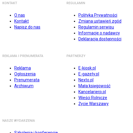
KONTAKT
REGULAMIN
O nas
Polityka Prywatności
Kontakt
Zmiana ustawień zgód
Napisz do nas
Regulamin serwisu
Informacje o nadawcy
Deklaracja dostępności
REKLAMA I PRENUMERATA
PARTNERZY
Reklama
E-kiosk.pl
Ogłoszenia
E-gazety.pl
Prenumerata
Nexto.pl
Archiwum
Mała księgowość
Kancelarierp.pl
Wieści Rolnicze
Życie Warszawy
NASZE WYDARZENIA
Szkolenia i konferencje