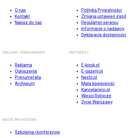
O nas
Polityka Prywatności
Kontakt
Zmiana ustawień zgód
Napisz do nas
Regulamin serwisu
Informacje o nadawcy
Deklaracja dostępności
REKLAMA I PRENUMERATA
PARTNERZY
Reklama
E-kiosk.pl
Ogłoszenia
E-gazety.pl
Prenumerata
Nexto.pl
Archiwum
Mała księgowość
Kancelarierp.pl
Wieści Rolnicze
Życie Warszawy
NASZE WYDARZENIA
Szkolenia i konferencje