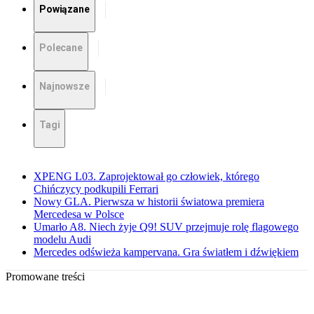
Powiązane
Polecane
Najnowsze
Tagi
XPENG L03. Zaprojektował go człowiek, którego
Chińczycy podkupili Ferrari
Nowy GLA. Pierwsza w historii światowa premiera
Mercedesa w Polsce
Umarło A8. Niech żyje Q9! SUV przejmuje rolę flagowego
modelu Audi
Mercedes odświeża kampervana. Gra światłem i dźwiękiem
Promowane treści