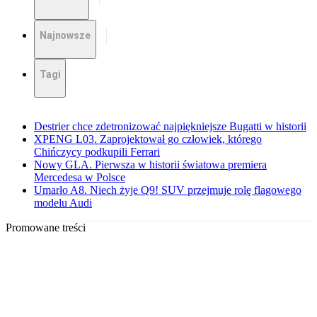
Najnowsze
Tagi
Destrier chce zdetronizować najpiękniejsze Bugatti w historii
XPENG L03. Zaprojektował go człowiek, którego
Chińczycy podkupili Ferrari
Nowy GLA. Pierwsza w historii światowa premiera
Mercedesa w Polsce
Umarło A8. Niech żyje Q9! SUV przejmuje rolę flagowego
modelu Audi
Promowane treści