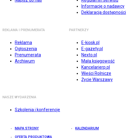
Napisz do nas
Regulamin serwisu
Informacje o nadawcy
Deklaracja dostępności
REKLAMA I PRENUMERATA
PARTNERZY
Reklama
E-kiosk.pl
Ogłoszenia
E-gazety.pl
Prenumerata
Nexto.pl
Archiwum
Mała księgowość
Kancelarierp.pl
Wieści Rolnicze
Życie Warszawy
NASZE WYDARZENIA
Szkolenia i konferencje
MAPA STRONY
KALENDARIUM
OFERTA PRODUKTOWA