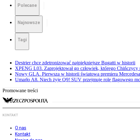
Polecane
Najnowsze
Tagi
Destrier chce zdetronizować najpiękniejsze Bugatti w historii
XPENG L03. Zaprojektował go człowiek, którego Chińczycy p
Nowy GLA. Pierwsza w historii światowa premiera Mercedesa
Umarło A8. Niech żyje Q9! SUV przejmuje rolę flagowego m
Promowane treści
KONTAKT
O nas
Kontakt