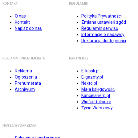
KONTAKT
REGULAMIN
O nas
Polityka Prywatności
Kontakt
Zmiana ustawień zgód
Napisz do nas
Regulamin serwisu
Informacje o nadawcy
Deklaracja dostępności
REKLAMA I PRENUMERATA
PARTNERZY
Reklama
E-kiosk.pl
Ogłoszenia
E-gazety.pl
Prenumerata
Nexto.pl
Archiwum
Mała księgowość
Kancelarierp.pl
Wieści Rolnicze
Życie Warszawy
NASZE WYDARZENIA