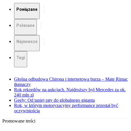
Powiązane
Polecane
Najnowsze
Tagi
Głośna odbudowa Chirona i internetowa burza – Mate Rimac
tłumaczy
Rok rekordów na aukcjach. Najdroższy był Mercedes za ok.
240 mln zł
Geely: Od taniej raty do globalnego giganta
Rok, w którym motoryzacyjny performance przestał być
oczywistością
Promowane treści