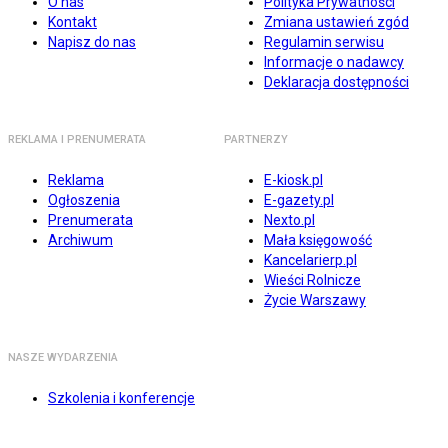
O nas
Polityka Prywatności
Kontakt
Zmiana ustawień zgód
Napisz do nas
Regulamin serwisu
Informacje o nadawcy
Deklaracja dostępności
REKLAMA I PRENUMERATA
PARTNERZY
Reklama
E-kiosk.pl
Ogłoszenia
E-gazety.pl
Prenumerata
Nexto.pl
Archiwum
Mała księgowość
Kancelarierp.pl
Wieści Rolnicze
Życie Warszawy
NASZE WYDARZENIA
Szkolenia i konferencje