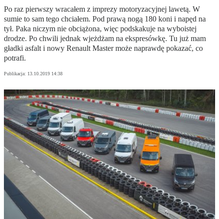
Po raz pierwszy wracałem z imprezy motoryzacyjnej lawetą. W
sumie to sam tego chciałem. Pod prawą nogą 180 koni i napęd na
tył. Paka niczym nie obciążona, więc podskakuje na wyboistej
drodze. Po chwili jednak wjeżdżam na ekspresówkę. Tu już mam
gładki asfalt i nowy Renault Master może naprawdę pokazać, co
potrafi.
Publikacja:
13.10.2019 14:38