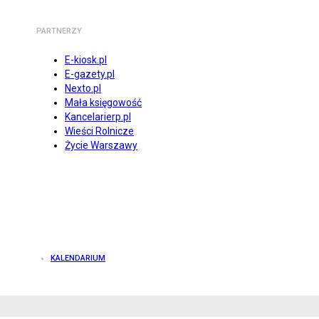
PARTNERZY
E-kiosk.pl
E-gazety.pl
Nexto.pl
Mała księgowość
Kancelarierp.pl
Wieści Rolnicze
Życie Warszawy
KALENDARIUM