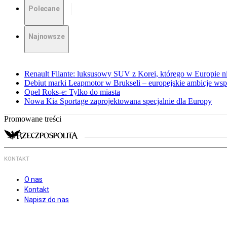
Polecane
Najnowsze
Renault Filante: luksusowy SUV z Korei, którego w Europie 
Debiut marki Leapmotor w Brukseli – europejskie ambicje wspar
Opel Roks-e: Tylko do miasta
Nowa Kia Sportage zaprojektowana specjalnie dla Europy
Promowane treści
KONTAKT
O nas
Kontakt
Napisz do nas