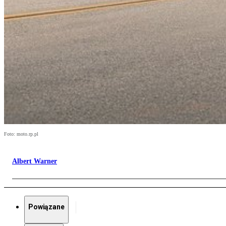
Foto: moto.rp.pl
Albert Warner
Powiązane