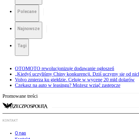
Polecane
Najnowsze
Tagi
OTOMOTO rewolucjonizuje dodawanie ogłoszeń
„Kiedyś uczyliśmy Chiny konkurencji. Dziś uczymy się od ni
Volvo zmierza ku giełdzie. Celuje w wycenę 20 mld dolarów
Czekasz na auto w leasingu? Możesz wziąć zastępcze
Promowane treści
KONTAKT
O nas