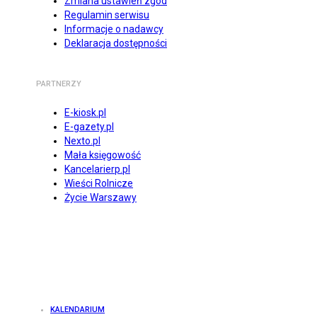
Zmiana ustawień zgód
Regulamin serwisu
Informacje o nadawcy
Deklaracja dostępności
PARTNERZY
E-kiosk.pl
E-gazety.pl
Nexto.pl
Mała księgowość
Kancelarierp.pl
Wieści Rolnicze
Życie Warszawy
KALENDARIUM