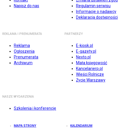
Kontakt
Zmiana ustawień zgód
Napisz do nas
Regulamin serwisu
Informacje o nadawcy
Deklaracja dostępności
REKLAMA I PRENUMERATA
PARTNERZY
Reklama
E-kiosk.pl
Ogłoszenia
E-gazety.pl
Prenumerata
Nexto.pl
Archiwum
Mała księgowość
Kancelarierp.pl
Wieści Rolnicze
Życie Warszawy
NASZE WYDARZENIA
Szkolenia i konferencje
MAPA STRONY
KALENDARIUM