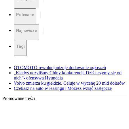
Polecane
Najnowsze
Tagi
OTOMOTO rewolucjonizuje dodawanie ogłoszeń
„Kiedyś uczyliśmy Chiny konkurencji. Dziś uczymy się od
nich”- ofensywa Hyundaia
Volvo zmierza ku giełdzie. Celuje w wycenę 20 mld dolarów
Czekasz na auto w leasingu? Możesz wziąć zastępcze
Promowane treści