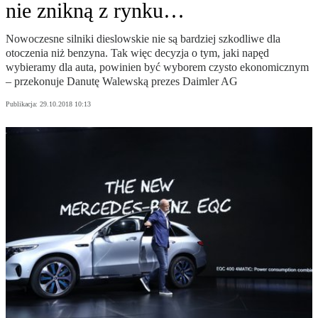
nie znikną z rynku…
Nowoczesne silniki dieslowskie nie są bardziej szkodliwe dla
otoczenia niż benzyna. Tak więc decyzja o tym, jaki napęd
wybieramy dla auta, powinien być wyborem czysto ekonomicznym
– przekonuje Danutę Walewską prezes Daimler AG
Publikacja:
29.10.2018 10:13