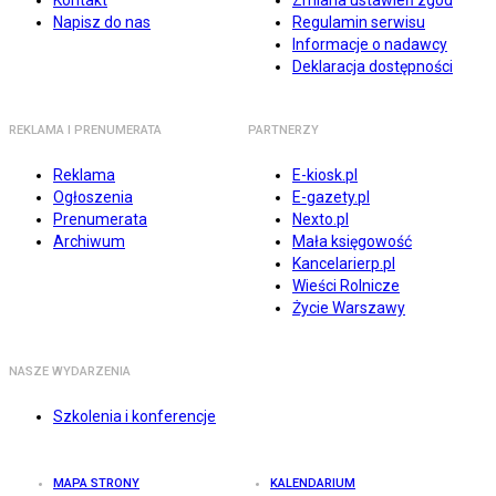
Kontakt
Zmiana ustawień zgód
Napisz do nas
Regulamin serwisu
Informacje o nadawcy
Deklaracja dostępności
REKLAMA I PRENUMERATA
PARTNERZY
Reklama
E-kiosk.pl
Ogłoszenia
E-gazety.pl
Prenumerata
Nexto.pl
Archiwum
Mała księgowość
Kancelarierp.pl
Wieści Rolnicze
Życie Warszawy
NASZE WYDARZENIA
Szkolenia i konferencje
MAPA STRONY
KALENDARIUM