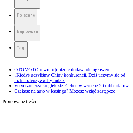
Polecane
Najnowsze
Tagi
OTOMOTO rewolucjonizuje dodawanie ogłoszeń
„Kiedyś uczyliśmy Chiny konkurencji. Dziś uczymy się od
nich”- ofensywa Hyundaia
Volvo zmierza ku giełdzie. Celuje w wycenę 20 mld dolarów
Czekasz na auto w leasingu? Możesz wziąć zastępcze
Promowane treści