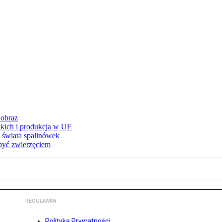
 obraz
adkich i produkcja w UE
 świata spalinówek
 być zwierzęciem
REGULAMIN
Polityka Prywatności