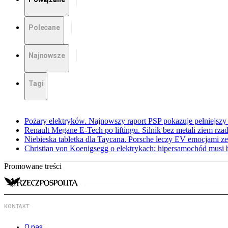
Polecane
Najnowsze
Tagi
Pożary elektryków. Najnowszy raport PSP pokazuje pełniejszy
Renault Megane E-Tech po liftingu. Silnik bez metali ziem rz
Niebieska tabletka dla Taycana. Porsche leczy EV emocjami ze
Christian von Koenigsegg o elektrykach: hipersamochód musi
Promowane treści
KONTAKT
O nas