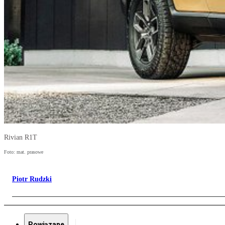
Rivian R1T
Foto: mat. prasowe
Piotr Rudzki
Powiązane