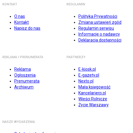
KONTAKT
REGULAMIN
O nas
Polityka Prywatności
Kontakt
Zmiana ustawień zgód
Napisz do nas
Regulamin serwisu
Informacje o nadawcy
Deklaracja dostępności
REKLAMA I PRENUMERATA
PARTNERZY
Reklama
E-kiosk.pl
Ogłoszenia
E-gazety.pl
Prenumerata
Nexto.pl
Archiwum
Mała księgowość
Kancelarierp.pl
Wieści Rolnicze
Życie Warszawy
NASZE WYDARZENIA