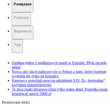
Powiązane
Polecane
Najnowsze
Tagi
Zamkną jeden z najdłuższych tuneli w Europie. Płyta zaczęła
pękać
Nowa sieć stacji paliwowych w Polsce z logo, które świetnie
wygląda nie tylko na koszulce
Kierowcy pojechali nowym odcinkiem S19. To „kręgosłup”
korytarza transportowego
Te dwa znaki drogowe różni tylko jeden detal. Pomyłka może
kosztować nawet 5000 zł
Promowane treści