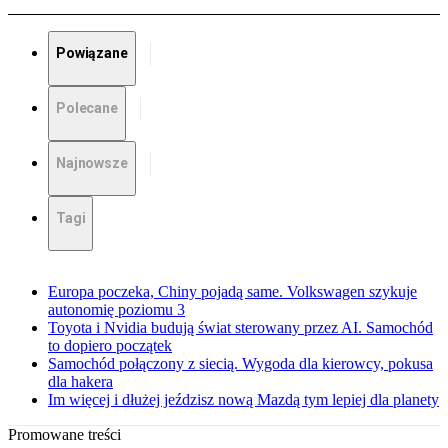
Powiązane
Polecane
Najnowsze
Tagi
Europa poczeka, Chiny pojadą same. Volkswagen szykuje
autonomię poziomu 3
Toyota i Nvidia budują świat sterowany przez AI. Samochód
to dopiero początek
Samochód połączony z siecią. Wygoda dla kierowcy, pokusa
dla hakera
Im więcej i dłużej jeździsz nową Mazdą tym lepiej dla planety
Promowane treści