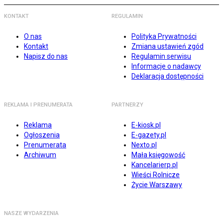
KONTAKT
REGULAMIN
O nas
Polityka Prywatności
Kontakt
Zmiana ustawień zgód
Napisz do nas
Regulamin serwisu
Informacje o nadawcy
Deklaracja dostępności
REKLAMA I PRENUMERATA
PARTNERZY
Reklama
E-kiosk.pl
Ogłoszenia
E-gazety.pl
Prenumerata
Nexto.pl
Archiwum
Mała księgowość
Kancelarierp.pl
Wieści Rolnicze
Życie Warszawy
NASZE WYDARZENIA