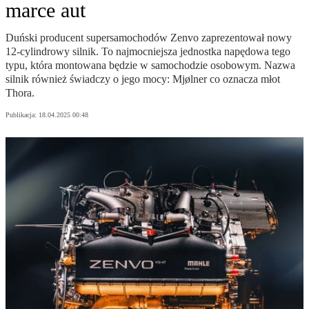
marce aut
Duński producent supersamochodów Zenvo zaprezentował nowy
12-cylindrowy silnik. To najmocniejsza jednostka napędowa tego
typu, która montowana będzie w samochodzie osobowym. Nazwa
silnik również świadczy o jego mocy: Mjølner co oznacza młot
Thora.
Publikacja:
18.04.2025 00:48