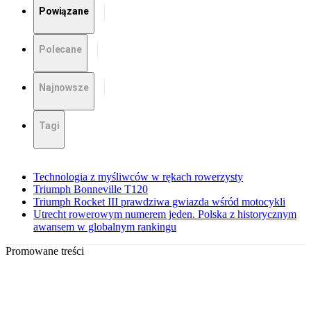
Powiązane
Polecane
Najnowsze
Tagi
Technologia z myśliwców w rękach rowerzysty
Triumph Bonneville T120
Triumph Rocket III prawdziwa gwiazda wśród motocykli
Utrecht rowerowym numerem jeden. Polska z historycznym
awansem w globalnym rankingu
Promowane treści