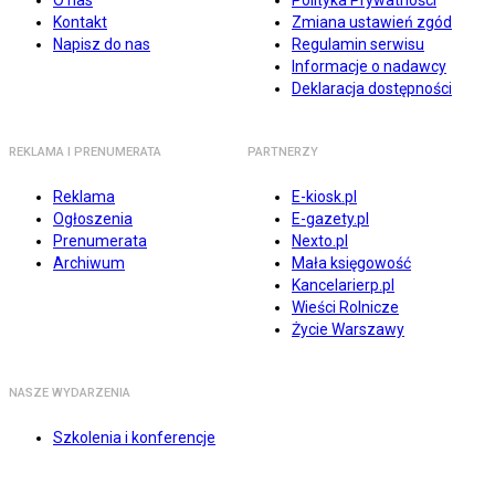
O nas
Polityka Prywatności
Kontakt
Zmiana ustawień zgód
Napisz do nas
Regulamin serwisu
Informacje o nadawcy
Deklaracja dostępności
REKLAMA I PRENUMERATA
PARTNERZY
Reklama
E-kiosk.pl
Ogłoszenia
E-gazety.pl
Prenumerata
Nexto.pl
Archiwum
Mała księgowość
Kancelarierp.pl
Wieści Rolnicze
Życie Warszawy
NASZE WYDARZENIA
Szkolenia i konferencje