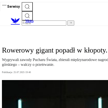
Serwisy
M
oto
Rowerowy gigant popadł w kłopoty.
Wygrywali zawody Pucharu Świata, zbierali międzynarodowe nagrody 
górskiego – walczy o przetrwanie.
Publikacja:
25.07.2025 19:40