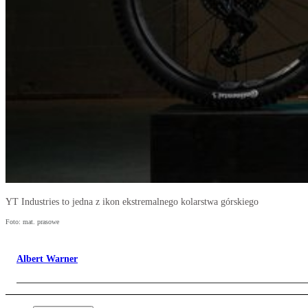
YT Industries to jedna z ikon ekstremalnego kolarstwa górskiego
Foto: mat. prasowe
Albert Warner