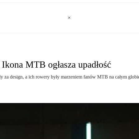
 Ikona MTB ogłasza upadłość
za design, a ich rowery były marzeniem fanów MTB na całym globie. 