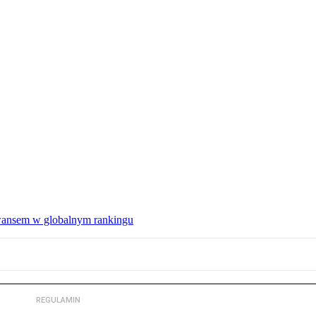
wansem w globalnym rankingu
REGULAMIN