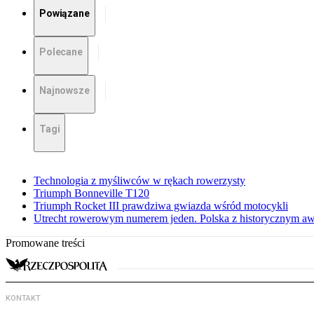
Powiązane
Polecane
Najnowsze
Tagi
Technologia z myśliwców w rękach rowerzysty
Triumph Bonneville T120
Triumph Rocket III prawdziwa gwiazda wśród motocykli
Utrecht rowerowym numerem jeden. Polska z historycznym a
Promowane treści
KONTAKT