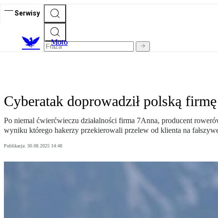
Serwisy
M
oto
Cyberatak doprowadził polską firm
Po niemal ćwierćwieczu działalności firma 7Anna, producent roweró
wyniku którego hakerzy przekierowali przelew od klienta na fałszywe
Publikacja:
30.08.2025 14:48