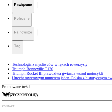
Powiązane
Polecane
Najnowsze
Tagi
Technologia z myśliwców w rękach rowerzysty
Triumph Bonneville T120
Triumph Rocket III prawdziwa gwiazda wśród motocykli
Utrecht rowerowym numerem jeden. Polska z historycznym a
Promowane treści
KONTAKT