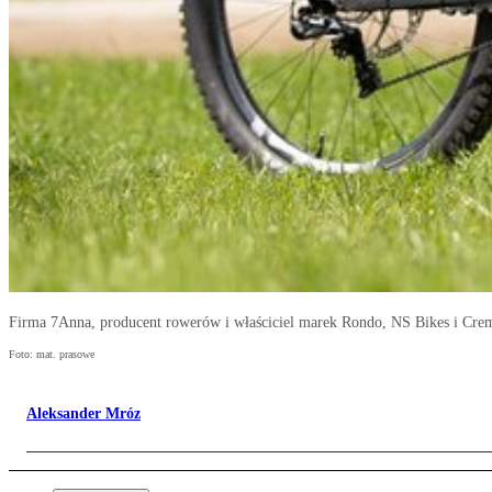
Firma 7Anna, producent rowerów i właściciel marek Rondo, NS Bikes i Crem
Foto: mat. prasowe
Aleksander Mróz