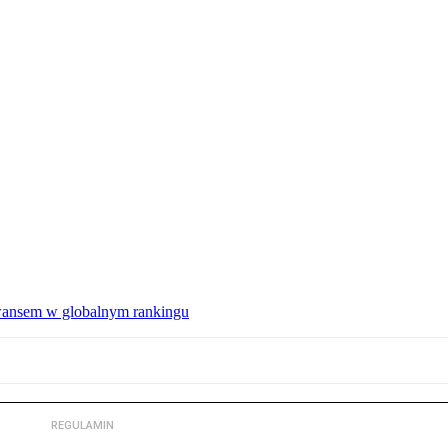
wansem w globalnym rankingu
REGULAMIN