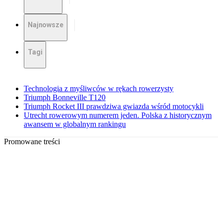
Najnowsze
Tagi
Technologia z myśliwców w rękach rowerzysty
Triumph Bonneville T120
Triumph Rocket III prawdziwa gwiazda wśród motocykli
Utrecht rowerowym numerem jeden. Polska z historycznym
awansem w globalnym rankingu
Promowane treści