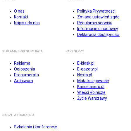
O nas
Polityka Prywatności
Kontakt
Zmiana ustawień zgód
Napisz do nas
Regulamin serwisu
Informacje o nadawcy
Deklaracja dostępności
REKLAMA I PRENUMERATA
PARTNERZY
Reklama
E-kiosk.pl
Ogłoszenia
E-gazety.pl
Prenumerata
Nexto.pl
Archiwum
Mała księgowość
Kancelarierp.pl
Wieści Rolnicze
Życie Warszawy
NASZE WYDARZENIA
Szkolenia i konferencje