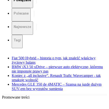
Powiązane
Polecane
Najnowsze
Tagi
Fiat 500 Hybrid – historia o tym, jak znaleźć właściwy
życiowy balans
BMW iX3 50 xDrive – pierwsze auto elektryczne, któremu
nie imponuje prawy pas
Koniec z „all inclusive”. Renault Trafic Wavecamper - tak
smakuje wolność
Mercedes GLE 350 de 4MATIC – Szansa na jazdę dużym
SUV-em bez wyrzutów sumienia
Promowane treści