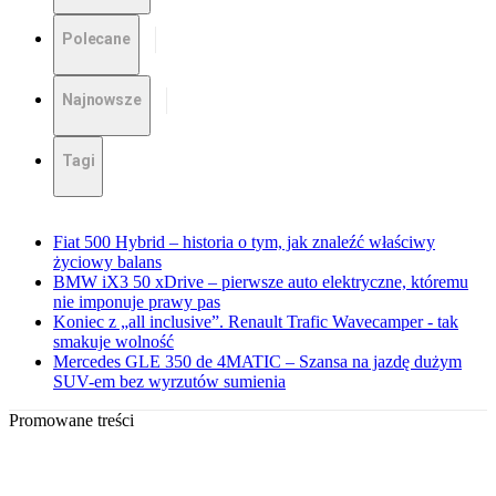
Polecane
Najnowsze
Tagi
Fiat 500 Hybrid – historia o tym, jak znaleźć właściwy
życiowy balans
BMW iX3 50 xDrive – pierwsze auto elektryczne, któremu
nie imponuje prawy pas
Koniec z „all inclusive”. Renault Trafic Wavecamper - tak
smakuje wolność
Mercedes GLE 350 de 4MATIC – Szansa na jazdę dużym
SUV-em bez wyrzutów sumienia
Promowane treści