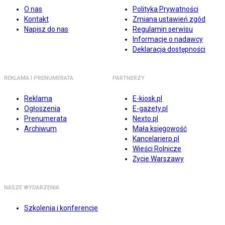
O nas
Polityka Prywatności
Kontakt
Zmiana ustawień zgód
Napisz do nas
Regulamin serwisu
Informacje o nadawcy
Deklaracja dostępności
REKLAMA I PRENUMERATA
PARTNERZY
Reklama
E-kiosk.pl
Ogłoszenia
E-gazety.pl
Prenumerata
Nexto.pl
Archiwum
Mała księgowość
Kancelarierp.pl
Wieści Rolnicze
Życie Warszawy
NASZE WYDARZENIA
Szkolenia i konferencje