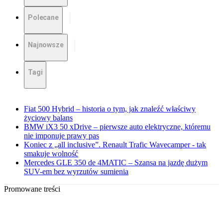
Polecane
Najnowsze
Tagi
Fiat 500 Hybrid – historia o tym, jak znaleźć właściwy
życiowy balans
BMW iX3 50 xDrive – pierwsze auto elektryczne, któremu
nie imponuje prawy pas
Koniec z „all inclusive”. Renault Trafic Wavecamper - tak
smakuje wolność
Mercedes GLE 350 de 4MATIC – Szansa na jazdę dużym
SUV-em bez wyrzutów sumienia
Promowane treści