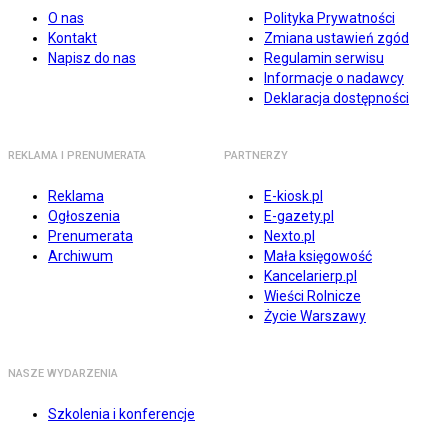
O nas
Polityka Prywatności
Kontakt
Zmiana ustawień zgód
Napisz do nas
Regulamin serwisu
Informacje o nadawcy
Deklaracja dostępności
REKLAMA I PRENUMERATA
PARTNERZY
Reklama
E-kiosk.pl
Ogłoszenia
E-gazety.pl
Prenumerata
Nexto.pl
Archiwum
Mała księgowość
Kancelarierp.pl
Wieści Rolnicze
Życie Warszawy
NASZE WYDARZENIA
Szkolenia i konferencje