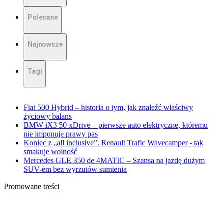
Polecane
Najnowsze
Tagi
Fiat 500 Hybrid – historia o tym, jak znaleźć właściwy
życiowy balans
BMW iX3 50 xDrive – pierwsze auto elektryczne, któremu
nie imponuje prawy pas
Koniec z „all inclusive”. Renault Trafic Wavecamper - tak
smakuje wolność
Mercedes GLE 350 de 4MATIC – Szansa na jazdę dużym
SUV-em bez wyrzutów sumienia
Promowane treści