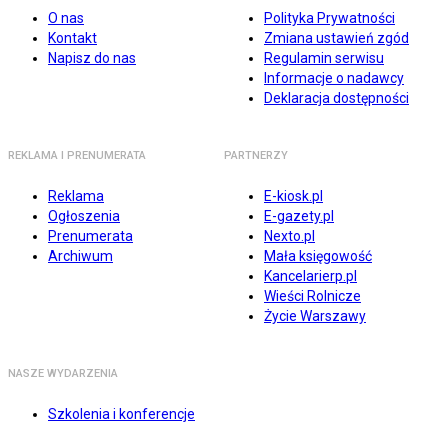
O nas
Polityka Prywatności
Kontakt
Zmiana ustawień zgód
Napisz do nas
Regulamin serwisu
Informacje o nadawcy
Deklaracja dostępności
REKLAMA I PRENUMERATA
PARTNERZY
Reklama
E-kiosk.pl
Ogłoszenia
E-gazety.pl
Prenumerata
Nexto.pl
Archiwum
Mała księgowość
Kancelarierp.pl
Wieści Rolnicze
Życie Warszawy
NASZE WYDARZENIA
Szkolenia i konferencje