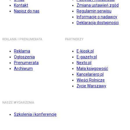
Kontakt
Zmiana ustawień zgód
Napisz do nas
Regulamin serwisu
Informacje o nadawcy
Deklaracja dostępności
REKLAMA I PRENUMERATA
PARTNERZY
Reklama
E-kiosk.pl
Ogłoszenia
E-gazety.pl
Prenumerata
Nexto.pl
Archiwum
Mała księgowość
Kancelarierp.pl
Wieści Rolnicze
Życie Warszawy
NASZE WYDARZENIA
Szkolenia i konferencje