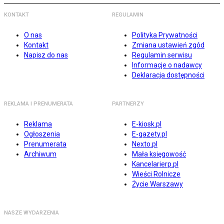
KONTAKT
REGULAMIN
O nas
Polityka Prywatności
Kontakt
Zmiana ustawień zgód
Napisz do nas
Regulamin serwisu
Informacje o nadawcy
Deklaracja dostępności
REKLAMA I PRENUMERATA
PARTNERZY
Reklama
E-kiosk.pl
Ogłoszenia
E-gazety.pl
Prenumerata
Nexto.pl
Archiwum
Mała księgowość
Kancelarierp.pl
Wieści Rolnicze
Życie Warszawy
NASZE WYDARZENIA