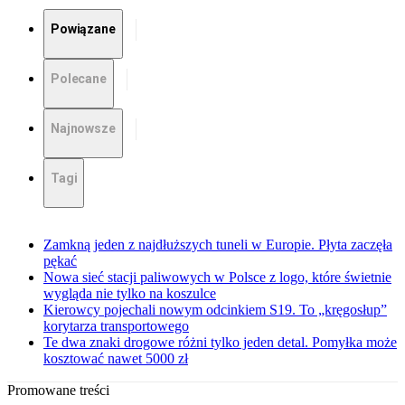
Powiązane
Polecane
Najnowsze
Tagi
Zamkną jeden z najdłuższych tuneli w Europie. Płyta zaczęła
pękać
Nowa sieć stacji paliwowych w Polsce z logo, które świetnie
wygląda nie tylko na koszulce
Kierowcy pojechali nowym odcinkiem S19. To „kręgosłup”
korytarza transportowego
Te dwa znaki drogowe różni tylko jeden detal. Pomyłka może
kosztować nawet 5000 zł
Promowane treści