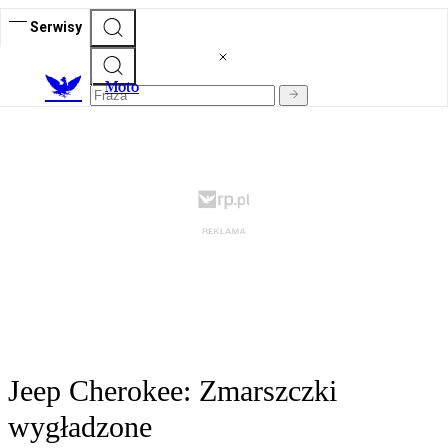
Serwisy
M
oto
Jeep Cherokee: Zmarszczki
wygładzone