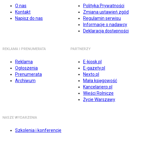
O nas
Polityka Prywatności
Kontakt
Zmiana ustawień zgód
Napisz do nas
Regulamin serwisu
Informacje o nadawcy
Deklaracja dostępności
REKLAMA I PRENUMERATA
PARTNERZY
Reklama
E-kiosk.pl
Ogłoszenia
E-gazety.pl
Prenumerata
Nexto.pl
Archiwum
Mała księgowość
Kancelarierp.pl
Wieści Rolnicze
Życie Warszawy
NASZE WYDARZENIA
Szkolenia i konferencje