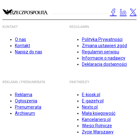
KONTAKT
REGULAMIN
O nas
Polityka Prywatności
Kontakt
Zmiana ustawień zgód
Napisz do nas
Regulamin serwisu
Informacje o nadawcy
Deklaracja dostępności
REKLAMA I PRENUMERATA
PARTNERZY
Reklama
E-kiosk.pl
Ogłoszenia
E-gazety.pl
Prenumerata
Nexto.pl
Archiwum
Mała księgowość
Kancelarierp.pl
Wieści Rolnicze
Życie Warszawy