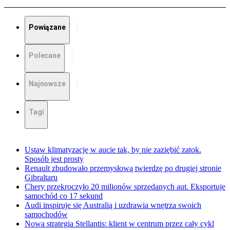
Powiązane
Polecane
Najnowsze
Tagi
Ustaw klimatyzację w aucie tak, by nie zaziębić zatok.
Sposób jest prosty
Renault zbudowało przemysłową twierdzę po drugiej stronie
Gibraltaru
Chery przekroczyło 20 milionów sprzedanych aut. Eksportuje
samochód co 17 sekund
Audi inspiruje się Australią i uzdrawia wnętrza swoich
samochodów
Nowa strategia Stellantis: klient w centrum przez cały cykl