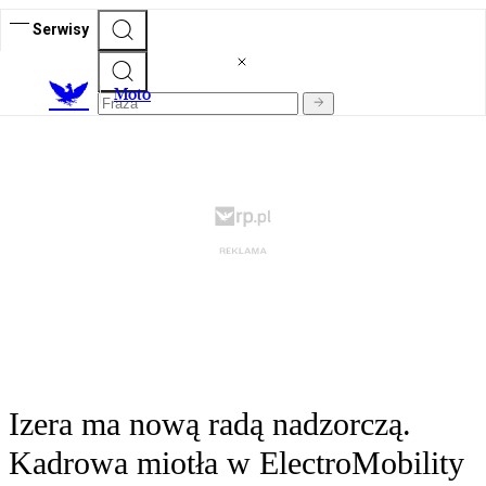
Serwisy
M
oto
Izera ma nową radą nadzorczą.
Kadrowa miotła w ElectroMobility