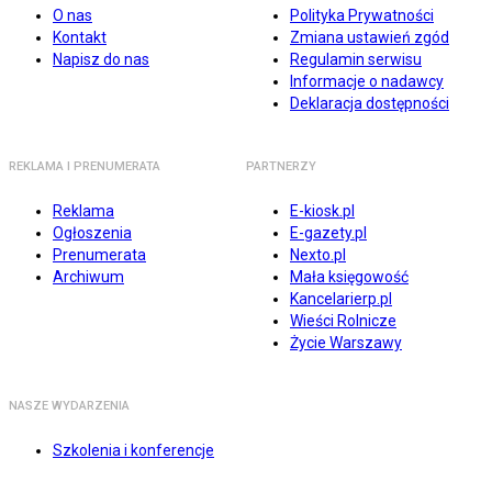
O nas
Polityka Prywatności
Kontakt
Zmiana ustawień zgód
Napisz do nas
Regulamin serwisu
Informacje o nadawcy
Deklaracja dostępności
REKLAMA I PRENUMERATA
PARTNERZY
Reklama
E-kiosk.pl
Ogłoszenia
E-gazety.pl
Prenumerata
Nexto.pl
Archiwum
Mała księgowość
Kancelarierp.pl
Wieści Rolnicze
Życie Warszawy
NASZE WYDARZENIA
Szkolenia i konferencje