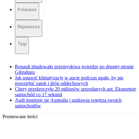
Polecane
Najnowsze
Tagi
Renault zbudowało przemysłową twierdzę po drugiej stronie
Gibraltaru
Jak ustawić klimatyzację w aucie podczas upału, by nie
przeziębić zatok i dróg oddechowych
Chery przekroczyło 20 milionów sprzedanych aut. Eksportuje
samochód co 17 sekund
Audi inspiruje się Australią i uzdrawia wnętrza swoich
samochodów
Promowane treści