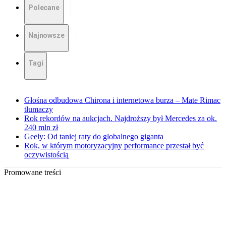
Polecane
Najnowsze
Tagi
Głośna odbudowa Chirona i internetowa burza – Mate Rimac
tłumaczy
Rok rekordów na aukcjach. Najdroższy był Mercedes za ok.
240 mln zł
Geely: Od taniej raty do globalnego giganta
Rok, w którym motoryzacyjny performance przestał być
oczywistością
Promowane treści