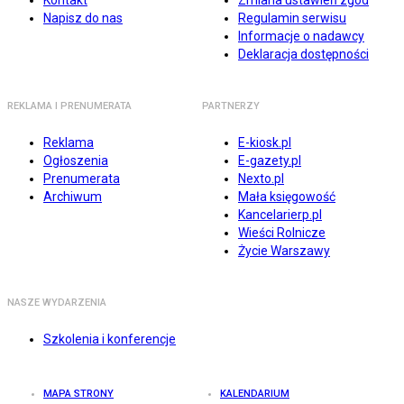
Kontakt
Zmiana ustawień zgód
Napisz do nas
Regulamin serwisu
Informacje o nadawcy
Deklaracja dostępności
REKLAMA I PRENUMERATA
PARTNERZY
Reklama
E-kiosk.pl
Ogłoszenia
E-gazety.pl
Prenumerata
Nexto.pl
Archiwum
Mała księgowość
Kancelarierp.pl
Wieści Rolnicze
Życie Warszawy
NASZE WYDARZENIA
Szkolenia i konferencje
MAPA STRONY
KALENDARIUM