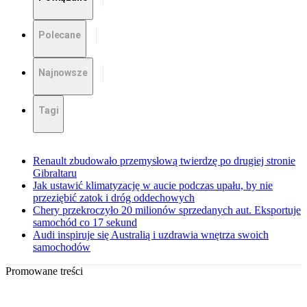
Polecane
Najnowsze
Tagi
Renault zbudowało przemysłową twierdzę po drugiej stronie
Gibraltaru
Jak ustawić klimatyzację w aucie podczas upału, by nie
przeziębić zatok i dróg oddechowych
Chery przekroczyło 20 milionów sprzedanych aut. Eksportuje
samochód co 17 sekund
Audi inspiruje się Australią i uzdrawia wnętrza swoich
samochodów
Promowane treści