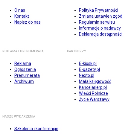
O nas
Polityka Prywatności
Kontakt
Zmiana ustawień zgód
Napisz do nas
Regulamin serwisu
Informacje o nadawcy
Deklaracja dostępności
REKLAMA I PRENUMERATA
PARTNERZY
Reklama
E-kiosk.pl
Ogłoszenia
E-gazety.pl
Prenumerata
Nexto.pl
Archiwum
Mała księgowość
Kancelarierp.pl
Wieści Rolnicze
Życie Warszawy
NASZE WYDARZENIA
Szkolenia i konferencje