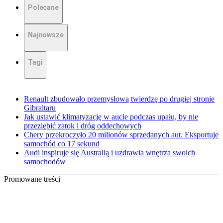
Polecane
Najnowsze
Tagi
Renault zbudowało przemysłową twierdzę po drugiej stronie
Gibraltaru
Jak ustawić klimatyzację w aucie podczas upału, by nie
przeziębić zatok i dróg oddechowych
Chery przekroczyło 20 milionów sprzedanych aut. Eksportuje
samochód co 17 sekund
Audi inspiruje się Australią i uzdrawia wnętrza swoich
samochodów
Promowane treści