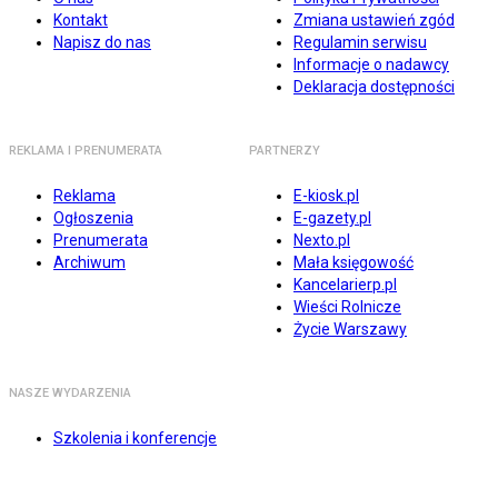
Kontakt
Zmiana ustawień zgód
Napisz do nas
Regulamin serwisu
Informacje o nadawcy
Deklaracja dostępności
REKLAMA I PRENUMERATA
PARTNERZY
Reklama
E-kiosk.pl
Ogłoszenia
E-gazety.pl
Prenumerata
Nexto.pl
Archiwum
Mała księgowość
Kancelarierp.pl
Wieści Rolnicze
Życie Warszawy
NASZE WYDARZENIA
Szkolenia i konferencje