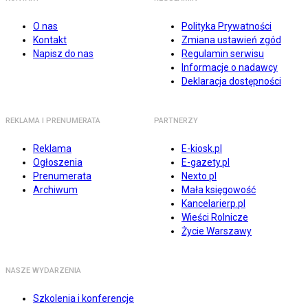
O nas
Polityka Prywatności
Kontakt
Zmiana ustawień zgód
Napisz do nas
Regulamin serwisu
Informacje o nadawcy
Deklaracja dostępności
REKLAMA I PRENUMERATA
PARTNERZY
Reklama
E-kiosk.pl
Ogłoszenia
E-gazety.pl
Prenumerata
Nexto.pl
Archiwum
Mała księgowość
Kancelarierp.pl
Wieści Rolnicze
Życie Warszawy
NASZE WYDARZENIA
Szkolenia i konferencje