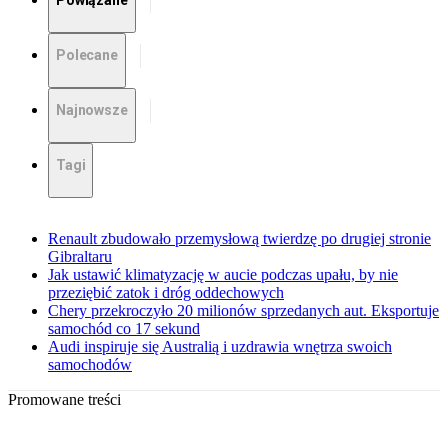
Powiązane
Polecane
Najnowsze
Tagi
Renault zbudowało przemysłową twierdzę po drugiej stronie
Gibraltaru
Jak ustawić klimatyzację w aucie podczas upału, by nie
przeziębić zatok i dróg oddechowych
Chery przekroczyło 20 milionów sprzedanych aut. Eksportuje
samochód co 17 sekund
Audi inspiruje się Australią i uzdrawia wnętrza swoich
samochodów
Promowane treści