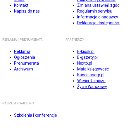
Kontakt
Zmiana ustawień zgód
Napisz do nas
Regulamin serwisu
Informacje o nadawcy
Deklaracja dostępności
REKLAMA I PRENUMERATA
PARTNERZY
Reklama
E-kiosk.pl
Ogłoszenia
E-gazety.pl
Prenumerata
Nexto.pl
Archiwum
Mała księgowość
Kancelarierp.pl
Wieści Rolnicze
Życie Warszawy
NASZE WYDARZENIA
Szkolenia i konferencje