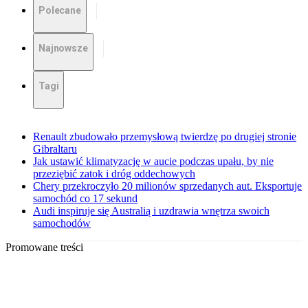
Polecane
Najnowsze
Tagi
Renault zbudowało przemysłową twierdzę po drugiej stronie
Gibraltaru
Jak ustawić klimatyzację w aucie podczas upału, by nie
przeziębić zatok i dróg oddechowych
Chery przekroczyło 20 milionów sprzedanych aut. Eksportuje
samochód co 17 sekund
Audi inspiruje się Australią i uzdrawia wnętrza swoich
samochodów
Promowane treści