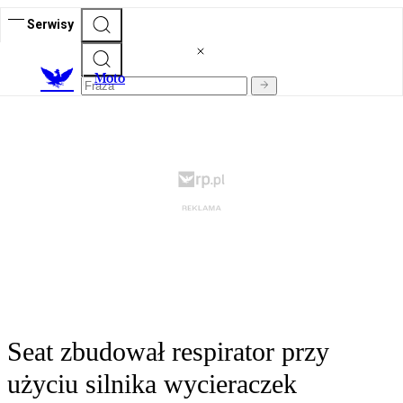
Serwisy
M
oto
Seat zbudował respirator przy
użyciu silnika wycieraczek