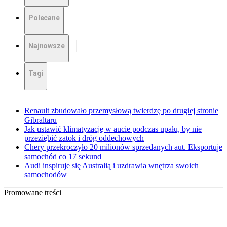
Polecane
Najnowsze
Tagi
Renault zbudowało przemysłową twierdzę po drugiej stronie
Gibraltaru
Jak ustawić klimatyzację w aucie podczas upału, by nie
przeziębić zatok i dróg oddechowych
Chery przekroczyło 20 milionów sprzedanych aut. Eksportuje
samochód co 17 sekund
Audi inspiruje się Australią i uzdrawia wnętrza swoich
samochodów
Promowane treści