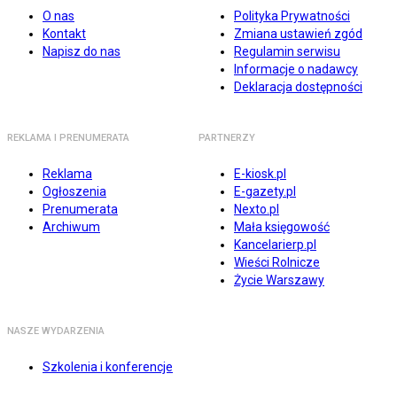
O nas
Polityka Prywatności
Kontakt
Zmiana ustawień zgód
Napisz do nas
Regulamin serwisu
Informacje o nadawcy
Deklaracja dostępności
REKLAMA I PRENUMERATA
PARTNERZY
Reklama
E-kiosk.pl
Ogłoszenia
E-gazety.pl
Prenumerata
Nexto.pl
Archiwum
Mała księgowość
Kancelarierp.pl
Wieści Rolnicze
Życie Warszawy
NASZE WYDARZENIA
Szkolenia i konferencje