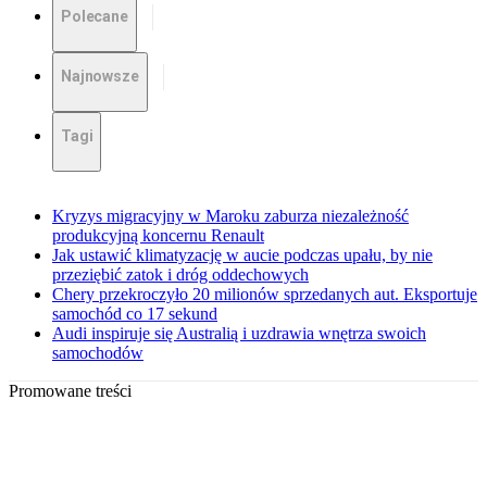
Polecane
Najnowsze
Tagi
Kryzys migracyjny w Maroku zaburza niezależność
produkcyjną koncernu Renault
Jak ustawić klimatyzację w aucie podczas upału, by nie
przeziębić zatok i dróg oddechowych
Chery przekroczyło 20 milionów sprzedanych aut. Eksportuje
samochód co 17 sekund
Audi inspiruje się Australią i uzdrawia wnętrza swoich
samochodów
Promowane treści