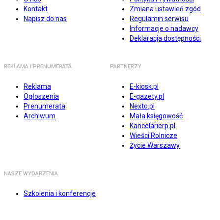
Kontakt
Zmiana ustawień zgód
Napisz do nas
Regulamin serwisu
Informacje o nadawcy
Deklaracja dostępności
REKLAMA I PRENUMERATA
PARTNERZY
Reklama
E-kiosk.pl
Ogłoszenia
E-gazety.pl
Prenumerata
Nexto.pl
Archiwum
Mała księgowość
Kancelarierp.pl
Wieści Rolnicze
Życie Warszawy
NASZE WYDARZENIA
Szkolenia i konferencje