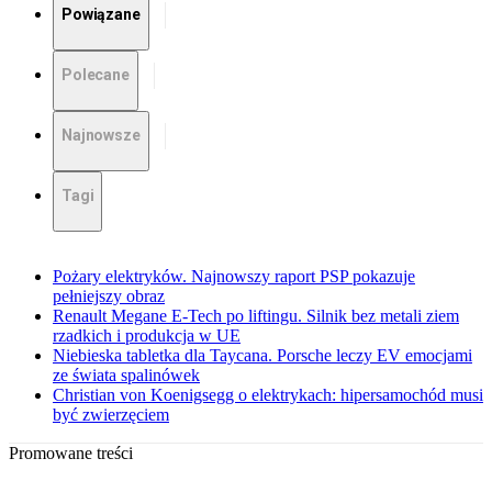
Powiązane
Polecane
Najnowsze
Tagi
Pożary elektryków. Najnowszy raport PSP pokazuje
pełniejszy obraz
Renault Megane E-Tech po liftingu. Silnik bez metali ziem
rzadkich i produkcja w UE
Niebieska tabletka dla Taycana. Porsche leczy EV emocjami
ze świata spalinówek
Christian von Koenigsegg o elektrykach: hipersamochód musi
być zwierzęciem
Promowane treści