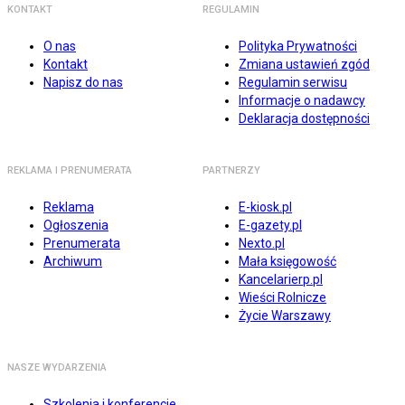
KONTAKT
REGULAMIN
O nas
Polityka Prywatności
Kontakt
Zmiana ustawień zgód
Napisz do nas
Regulamin serwisu
Informacje o nadawcy
Deklaracja dostępności
REKLAMA I PRENUMERATA
PARTNERZY
Reklama
E-kiosk.pl
Ogłoszenia
E-gazety.pl
Prenumerata
Nexto.pl
Archiwum
Mała księgowość
Kancelarierp.pl
Wieści Rolnicze
Życie Warszawy
NASZE WYDARZENIA
Szkolenia i konferencje