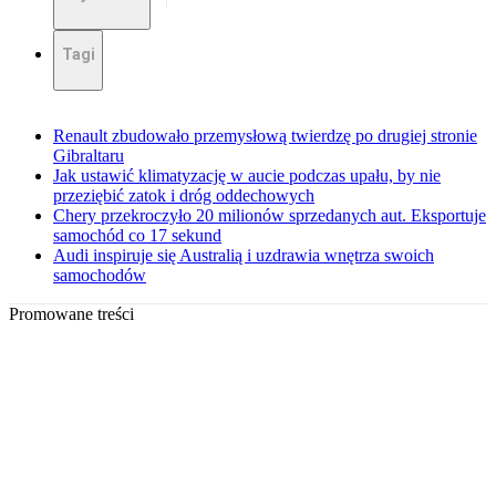
Tagi
Renault zbudowało przemysłową twierdzę po drugiej stronie
Gibraltaru
Jak ustawić klimatyzację w aucie podczas upału, by nie
przeziębić zatok i dróg oddechowych
Chery przekroczyło 20 milionów sprzedanych aut. Eksportuje
samochód co 17 sekund
Audi inspiruje się Australią i uzdrawia wnętrza swoich
samochodów
Promowane treści