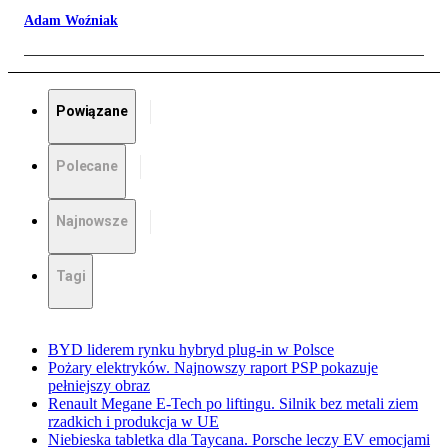
Adam Woźniak
Powiązane
Polecane
Najnowsze
Tagi
BYD liderem rynku hybryd plug-in w Polsce
Pożary elektryków. Najnowszy raport PSP pokazuje
pełniejszy obraz
Renault Megane E-Tech po liftingu. Silnik bez metali ziem
rzadkich i produkcja w UE
Niebieska tabletka dla Taycana. Porsche leczy EV emocjami