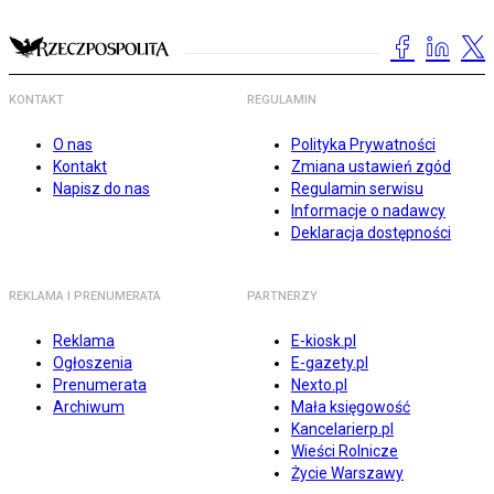
KONTAKT
REGULAMIN
O nas
Polityka Prywatności
Kontakt
Zmiana ustawień zgód
Napisz do nas
Regulamin serwisu
Informacje o nadawcy
Deklaracja dostępności
REKLAMA I PRENUMERATA
PARTNERZY
Reklama
E-kiosk.pl
Ogłoszenia
E-gazety.pl
Prenumerata
Nexto.pl
Archiwum
Mała księgowość
Kancelarierp.pl
Wieści Rolnicze
Życie Warszawy