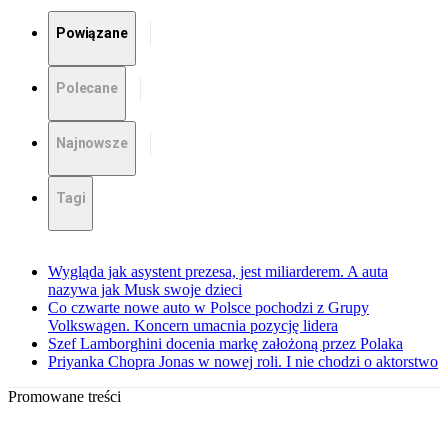
Powiązane
Polecane
Najnowsze
Tagi
Wygląda jak asystent prezesa, jest miliarderem. A auta
nazywa jak Musk swoje dzieci
Co czwarte nowe auto w Polsce pochodzi z Grupy
Volkswagen. Koncern umacnia pozycję lidera
Szef Lamborghini docenia markę założoną przez Polaka
Priyanka Chopra Jonas w nowej roli. I nie chodzi o aktorstwo
Promowane treści