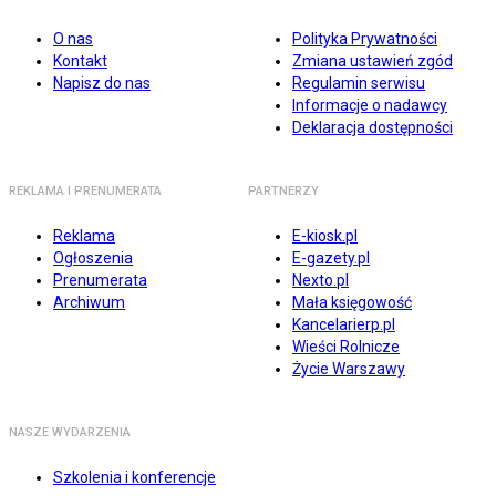
O nas
Polityka Prywatności
Kontakt
Zmiana ustawień zgód
Napisz do nas
Regulamin serwisu
Informacje o nadawcy
Deklaracja dostępności
REKLAMA I PRENUMERATA
PARTNERZY
Reklama
E-kiosk.pl
Ogłoszenia
E-gazety.pl
Prenumerata
Nexto.pl
Archiwum
Mała księgowość
Kancelarierp.pl
Wieści Rolnicze
Życie Warszawy
NASZE WYDARZENIA
Szkolenia i konferencje