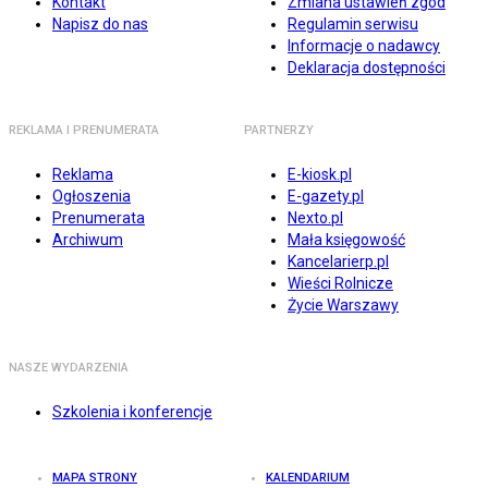
Kontakt
Zmiana ustawień zgód
Napisz do nas
Regulamin serwisu
Informacje o nadawcy
Deklaracja dostępności
REKLAMA I PRENUMERATA
PARTNERZY
Reklama
E-kiosk.pl
Ogłoszenia
E-gazety.pl
Prenumerata
Nexto.pl
Archiwum
Mała księgowość
Kancelarierp.pl
Wieści Rolnicze
Życie Warszawy
NASZE WYDARZENIA
Szkolenia i konferencje
MAPA STRONY
KALENDARIUM