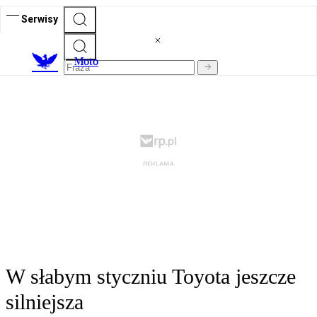
Serwisy
M
oto
W słabym styczniu Toyota jeszcze
silniejsza