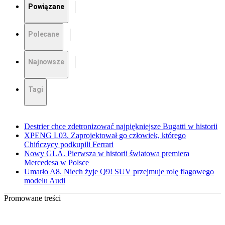
Powiązane
Polecane
Najnowsze
Tagi
Destrier chce zdetronizować najpiękniejsze Bugatti w historii
XPENG L03. Zaprojektował go człowiek, którego
Chińczycy podkupili Ferrari
Nowy GLA. Pierwsza w historii światowa premiera
Mercedesa w Polsce
Umarło A8. Niech żyje Q9! SUV przejmuje rolę flagowego
modelu Audi
Promowane treści