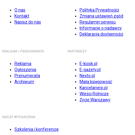
O nas
Polityka Prywatności
Kontakt
Zmiana ustawień zgód
Napisz do nas
Regulamin serwisu
Informacje o nadawcy
Deklaracja dostępności
REKLAMA I PRENUMERATA
PARTNERZY
Reklama
E-kiosk.pl
Ogłoszenia
E-gazety.pl
Prenumerata
Nexto.pl
Archiwum
Mała księgowość
Kancelarierp.pl
Wieści Rolnicze
Życie Warszawy
NASZE WYDARZENIA
Szkolenia i konferencje