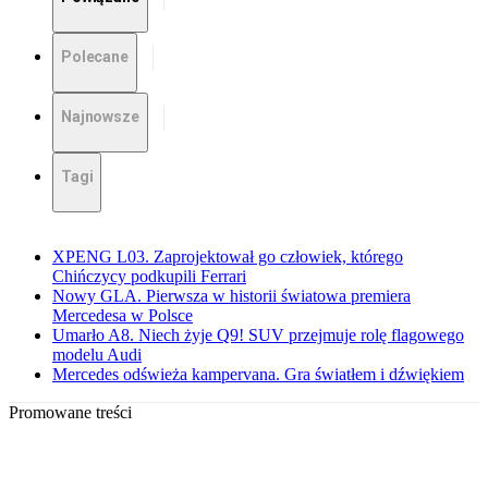
Polecane
Najnowsze
Tagi
XPENG L03. Zaprojektował go człowiek, którego
Chińczycy podkupili Ferrari
Nowy GLA. Pierwsza w historii światowa premiera
Mercedesa w Polsce
Umarło A8. Niech żyje Q9! SUV przejmuje rolę flagowego
modelu Audi
Mercedes odświeża kampervana. Gra światłem i dźwiękiem
Promowane treści