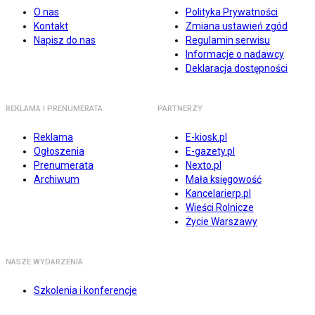
O nas
Polityka Prywatności
Kontakt
Zmiana ustawień zgód
Napisz do nas
Regulamin serwisu
Informacje o nadawcy
Deklaracja dostępności
REKLAMA I PRENUMERATA
PARTNERZY
Reklama
E-kiosk.pl
Ogłoszenia
E-gazety.pl
Prenumerata
Nexto.pl
Archiwum
Mała księgowość
Kancelarierp.pl
Wieści Rolnicze
Życie Warszawy
NASZE WYDARZENIA
Szkolenia i konferencje