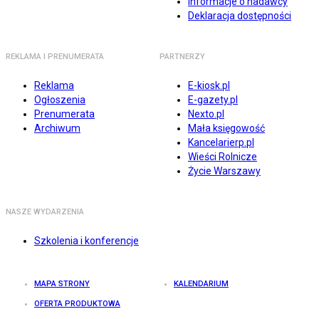
Informacje o nadawcy
Deklaracja dostępności
REKLAMA I PRENUMERATA
PARTNERZY
Reklama
E-kiosk.pl
Ogłoszenia
E-gazety.pl
Prenumerata
Nexto.pl
Archiwum
Mała księgowość
Kancelarierp.pl
Wieści Rolnicze
Życie Warszawy
NASZE WYDARZENIA
Szkolenia i konferencje
MAPA STRONY
KALENDARIUM
OFERTA PRODUKTOWA