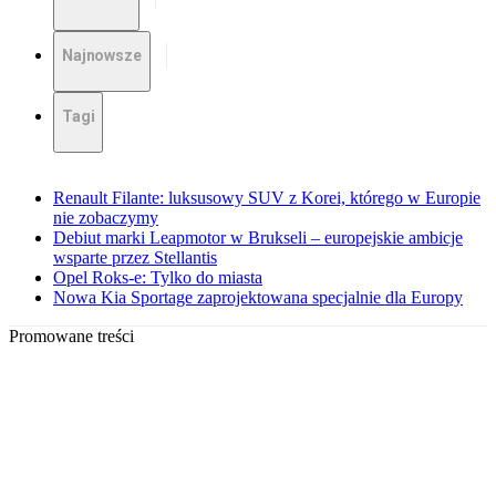
Najnowsze
Tagi
Renault Filante: luksusowy SUV z Korei, którego w Europie
nie zobaczymy
Debiut marki Leapmotor w Brukseli – europejskie ambicje
wsparte przez Stellantis
Opel Roks-e: Tylko do miasta
Nowa Kia Sportage zaprojektowana specjalnie dla Europy
Promowane treści