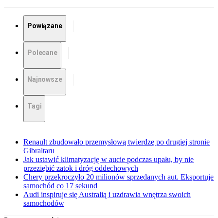
Powiązane
Polecane
Najnowsze
Tagi
Renault zbudowało przemysłową twierdzę po drugiej stronie
Gibraltaru
Jak ustawić klimatyzację w aucie podczas upału, by nie
przeziębić zatok i dróg oddechowych
Chery przekroczyło 20 milionów sprzedanych aut. Eksportuje
samochód co 17 sekund
Audi inspiruje się Australią i uzdrawia wnętrza swoich
samochodów