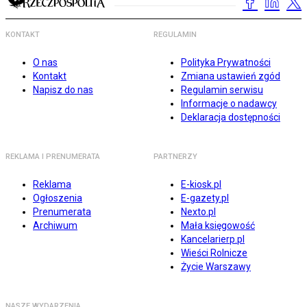
KONTAKT
REGULAMIN
O nas
Polityka Prywatności
Kontakt
Zmiana ustawień zgód
Napisz do nas
Regulamin serwisu
Informacje o nadawcy
Deklaracja dostępności
REKLAMA I PRENUMERATA
PARTNERZY
Reklama
E-kiosk.pl
Ogłoszenia
E-gazety.pl
Prenumerata
Nexto.pl
Archiwum
Mała księgowość
Kancelarierp.pl
Wieści Rolnicze
Życie Warszawy
NASZE WYDARZENIA