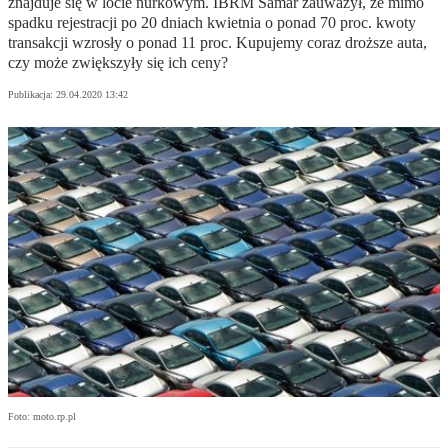
znajduje się w locie nurkowym. IBRM Samar zauważył, że mimo
spadku rejestracji po 20 dniach kwietnia o ponad 70 proc. kwoty
transakcji wzrosły o ponad 11 proc. Kupujemy coraz droższe auta,
czy może zwiększyły się ich ceny?
Publikacja:
29.04.2020 13:42
Foto: moto.rp.pl