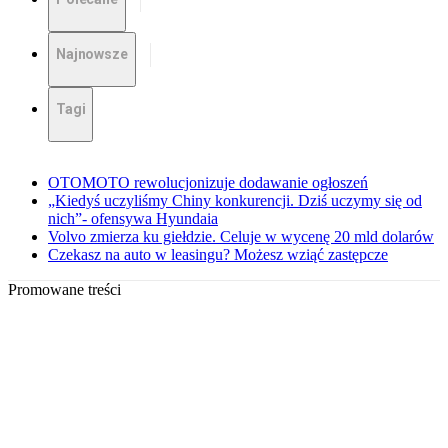
Najnowsze
Tagi
OTOMOTO rewolucjonizuje dodawanie ogłoszeń
„Kiedyś uczyliśmy Chiny konkurencji. Dziś uczymy się od
nich”- ofensywa Hyundaia
Volvo zmierza ku giełdzie. Celuje w wycenę 20 mld dolarów
Czekasz na auto w leasingu? Możesz wziąć zastępcze
Promowane treści