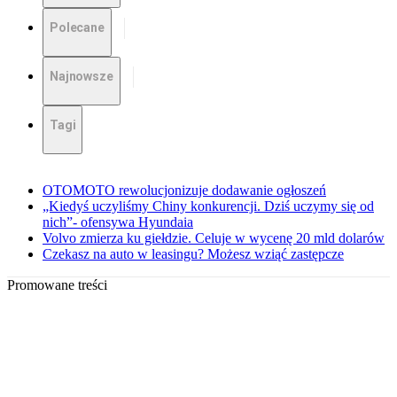
Polecane
Najnowsze
Tagi
OTOMOTO rewolucjonizuje dodawanie ogłoszeń
„Kiedyś uczyliśmy Chiny konkurencji. Dziś uczymy się od
nich”- ofensywa Hyundaia
Volvo zmierza ku giełdzie. Celuje w wycenę 20 mld dolarów
Czekasz na auto w leasingu? Możesz wziąć zastępcze
Promowane treści