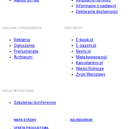
Napisz do nas
Regulamin serwisu
Informacje o nadawcy
Deklaracja dostępności
REKLAMA I PRENUMERATA
PARTNERZY
Reklama
E-kiosk.pl
Ogłoszenia
E-gazety.pl
Prenumerata
Nexto.pl
Archiwum
Mała księgowość
Kancelarierp.pl
Wieści Rolnicze
Życie Warszawy
NASZE WYDARZENIA
Szkolenia i konferencje
MAPA STRONY
KALENDARIUM
OFERTA PRODUKTOWA